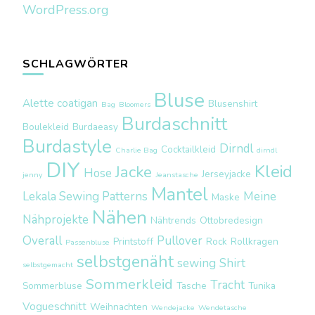
WordPress.org
SCHLAGWÖRTER
Bluse
Alette coatigan
Blusenshirt
Bag
Bloomers
Burdaschnitt
Boulekleid
Burdaeasy
Burdastyle
Dirndl
Cocktailkleid
Charlie Bag
dirndl
DIY
Kleid
Jacke
Hose
Jerseyjacke
jenny
Jeanstasche
Mantel
Lekala Sewing Patterns
Meine
Maske
Nähen
Nähprojekte
Nähtrends
Ottobredesign
Overall
Pullover
Printstoff
Rock
Rollkragen
Passenbluse
selbstgenäht
sewing
Shirt
selbstgemacht
Sommerkleid
Tracht
Sommerbluse
Tasche
Tunika
Vogueschnitt
Weihnachten
Wendejacke
Wendetasche