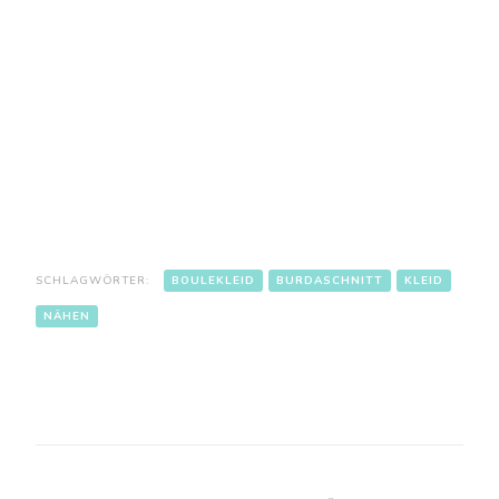
SCHLAGWÖRTER:
BOULEKLEID
BURDASCHNITT
KLEID
NÄHEN