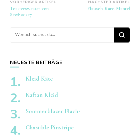
Beitragsnavigation
VORHERIGER ARTIKEL
NÄCHSTER ARTIKEL
Toastersweater von
Flausch-Karo-Mantel
Sewhouse7
Suchst
du
nach
etwas?
NEUESTE BEITRÄGE
Kleid Käte
Kaftan Kleid
Sommerblazer Flachs
Chasuble Pinstripe