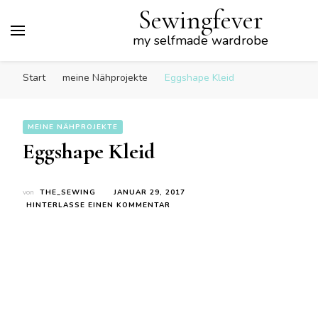
Sewingfever
my selfmade wardrobe
Start
meine Nähprojekte
Eggshape Kleid
MEINE NÄHPROJEKTE
Eggshape Kleid
von
THE_SEWING
JANUAR 29, 2017
ZU
HINTERLASSE EINEN KOMMENTAR
EGGSHAPE
KLEID