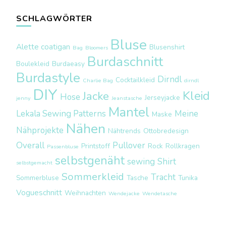
SCHLAGWÖRTER
Bluse
Alette coatigan
Blusenshirt
Bag
Bloomers
Burdaschnitt
Boulekleid
Burdaeasy
Burdastyle
Dirndl
Cocktailkleid
Charlie Bag
dirndl
DIY
Kleid
Jacke
Hose
Jerseyjacke
jenny
Jeanstasche
Mantel
Lekala Sewing Patterns
Meine
Maske
Nähen
Nähprojekte
Nähtrends
Ottobredesign
Overall
Pullover
Printstoff
Rock
Rollkragen
Passenbluse
selbstgenäht
sewing
Shirt
selbstgemacht
Sommerkleid
Tracht
Sommerbluse
Tasche
Tunika
Vogueschnitt
Weihnachten
Wendejacke
Wendetasche