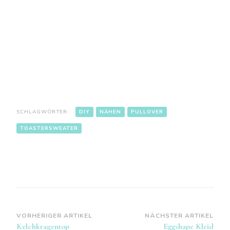
SCHLAGWÖRTER:
DIY
NÄHEN
PULLOVER
TOASTERSWEATER
Beitragsnavigation
VORHERIGER ARTIKEL
NÄCHSTER ARTIKEL
Kelchkragentop
Eggshape Kleid