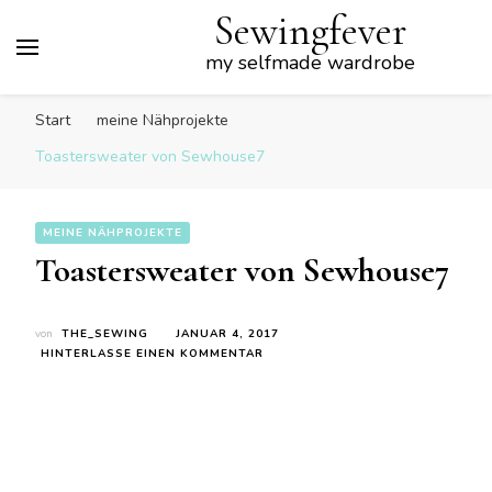
Sewingfever
my selfmade wardrobe
Start
meine Nähprojekte
Toastersweater von Sewhouse7
MEINE NÄHPROJEKTE
Toastersweater von Sewhouse7
von
THE_SEWING
JANUAR 4, 2017
ZU
HINTERLASSE EINEN KOMMENTAR
TOASTERSWEATER
VON
SEWHOUSE7