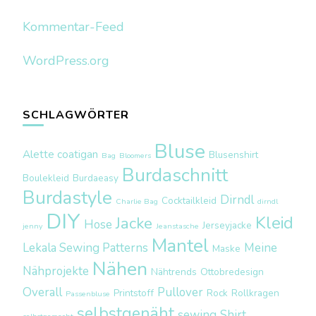
Kommentar-Feed
WordPress.org
SCHLAGWÖRTER
Bluse
Alette coatigan
Blusenshirt
Bag
Bloomers
Burdaschnitt
Boulekleid
Burdaeasy
Burdastyle
Dirndl
Cocktailkleid
Charlie Bag
dirndl
DIY
Kleid
Jacke
Hose
Jerseyjacke
jenny
Jeanstasche
Mantel
Lekala Sewing Patterns
Meine
Maske
Nähen
Nähprojekte
Nähtrends
Ottobredesign
Overall
Pullover
Printstoff
Rock
Rollkragen
Passenbluse
selbstgenäht
sewing
Shirt