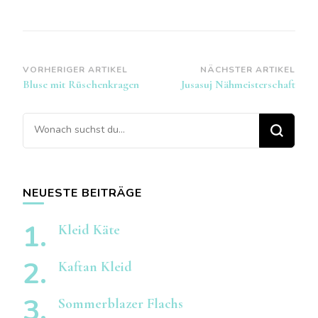
Beitragsnavigation
VORHERIGER ARTIKEL
NÄCHSTER ARTIKEL
Bluse mit Rüschenkragen
Jusasuj Nähmeisterschaft
Suchst
du
nach
etwas?
NEUESTE BEITRÄGE
Kleid Käte
Kaftan Kleid
Sommerblazer Flachs