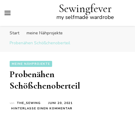
Sewingfever
my selfmade wardrobe
Start
meine Nähprojekte
Probenähen Schößchenoberteil
MEINE NÄHPROJEKTE
Probenähen
Schößchenoberteil
von
THE_SEWING
JUNI 20, 2021
ZU
HINTERLASSE EINEN KOMMENTAR
PROBENÄHEN
SCHÖSSCHENOBERTEIL