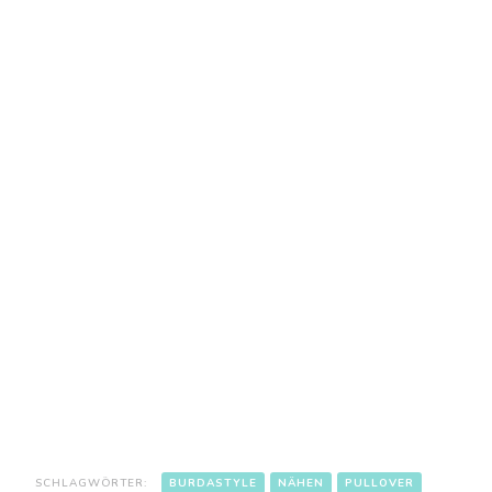
SCHLAGWÖRTER:
BURDASTYLE
NÄHEN
PULLOVER