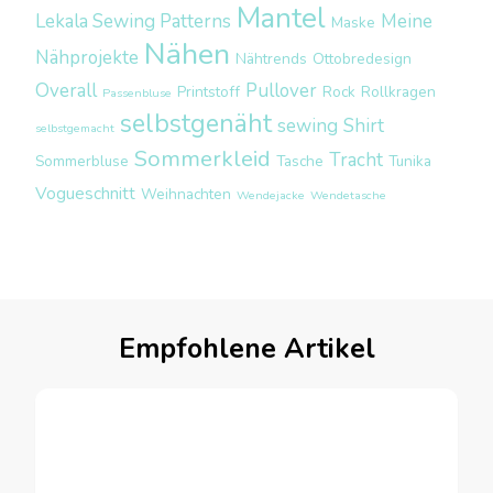
Mantel
Lekala Sewing Patterns
Meine
Maske
Nähen
Nähprojekte
Nähtrends
Ottobredesign
Overall
Pullover
Printstoff
Rock
Rollkragen
Passenbluse
selbstgenäht
sewing
Shirt
selbstgemacht
Sommerkleid
Tracht
Sommerbluse
Tasche
Tunika
Vogueschnitt
Weihnachten
Wendejacke
Wendetasche
Empfohlene Artikel