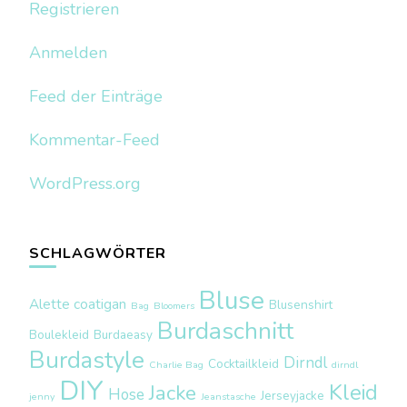
Registrieren
Anmelden
Feed der Einträge
Kommentar-Feed
WordPress.org
SCHLAGWÖRTER
Bluse
Alette coatigan
Blusenshirt
Bag
Bloomers
Burdaschnitt
Boulekleid
Burdaeasy
Burdastyle
Dirndl
Cocktailkleid
Charlie Bag
dirndl
DIY
Kleid
Jacke
Hose
Jerseyjacke
jenny
Jeanstasche