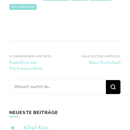
ROLLKRAGEN
Beitragsnavigation
VORHERIGER ARTIKEL
NÄCHSTER ARTIKEL
Boulekleid mit
Bluse Herbstlaub
Rückenausschnitt
Suchst
du
nach
etwas?
NEUESTE BEITRÄGE
Kleid Käte