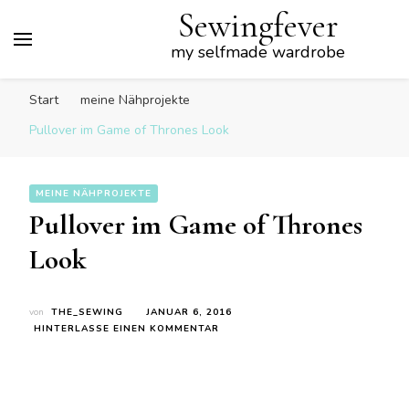
Sewingfever
my selfmade wardrobe
Start
meine Nähprojekte
Pullover im Game of Thrones Look
MEINE NÄHPROJEKTE
Pullover im Game of Thrones
Look
von
THE_SEWING
JANUAR 6, 2016
ZU
HINTERLASSE EINEN KOMMENTAR
PULLOVER
IM
GAME
OF