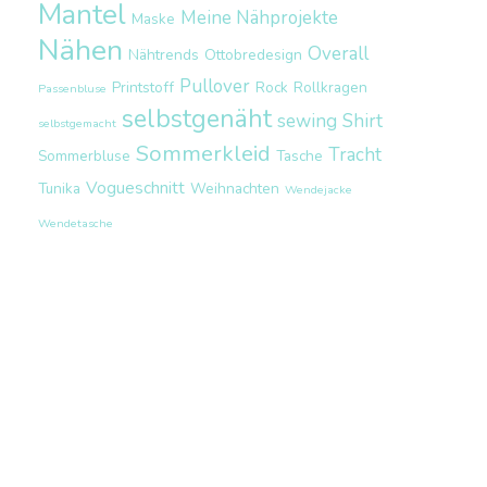
Mantel
Meine Nähprojekte
Maske
Nähen
Overall
Nähtrends
Ottobredesign
Pullover
Printstoff
Rock
Rollkragen
Passenbluse
selbstgenäht
sewing
Shirt
selbstgemacht
Sommerkleid
Tracht
Sommerbluse
Tasche
Vogueschnitt
Tunika
Weihnachten
Wendejacke
Wendetasche