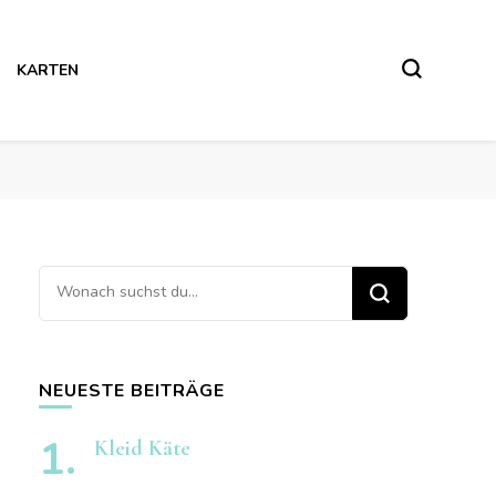
KARTEN
Suchst
du
nach
etwas?
NEUESTE BEITRÄGE
Kleid Käte