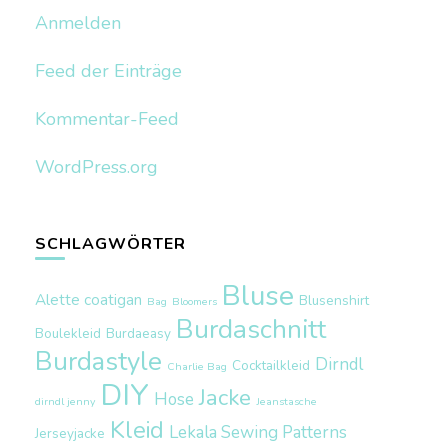
Anmelden
Feed der Einträge
Kommentar-Feed
WordPress.org
SCHLAGWÖRTER
Bluse
Alette coatigan
Blusenshirt
Bag
Bloomers
Burdaschnitt
Boulekleid
Burdaeasy
Burdastyle
Dirndl
Cocktailkleid
Charlie Bag
DIY
Jacke
Hose
dirndl jenny
Jeanstasche
Kleid
Lekala Sewing Patterns
Jerseyjacke